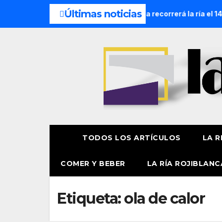
Últimas noticias
esión Náutica de la Amatxu de Begoña recorrerá la ría el 14 
TODOS LOS ARTÍCULOS
LA R
COMER Y BEBER
LA RÍA ROJIBLANC
Etiqueta:
ola de calor