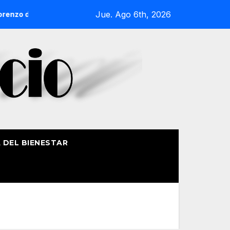
Jue. Ago 6th, 2026
zo de Getxo reunirá a más de 50 productores del País Vasco
A DEL BIENESTAR