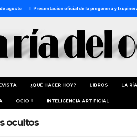
 agosto
Presentación oficial de la pregonera y txupinera 
EVISTA
¿QUÉ HACER HOY?
LIBROS
LA RÍ
A
OCIO
INTELIGENCIA ARTIFICIAL
s ocultos