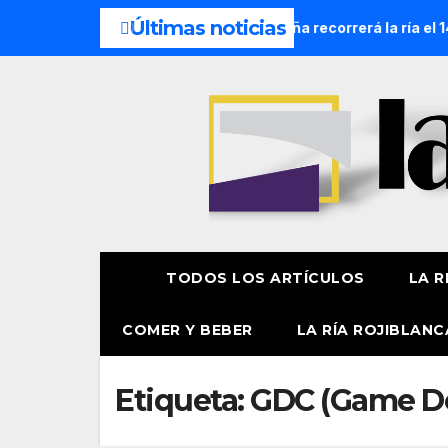
Últimas noticias
cesión Náutica de la Amatxu de Begoña recorrerá la ría el 14
TODOS LOS ARTÍCULOS
LA R
COMER Y BEBER
LA RÍA ROJIBLANC
Etiqueta:
GDC (Game De