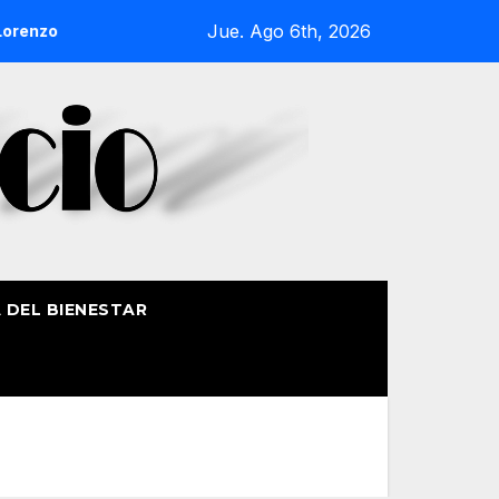
Jue. Ago 6th, 2026
nzo de Getxo reunirá a más de 50 productores del País Vasco
A DEL BIENESTAR