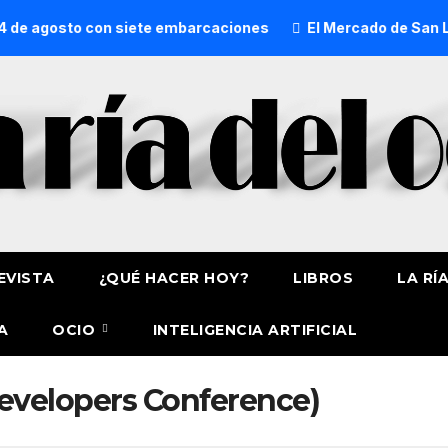
 de agosto con siete embarcaciones
El Mercado de San Lore
EVISTA
¿QUÉ HACER HOY?
LIBROS
LA RÍ
A
OCIO
INTELIGENCIA ARTIFICIAL
velopers Conference)