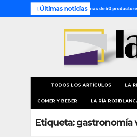
Últimas noticias
o de San Lorenzo de Getxo reunirá a más de 50 productores de
TODOS LOS ARTÍCULOS
LA R
COMER Y BEBER
LA RÍA ROJIBLANC
Etiqueta:
gastronomía 