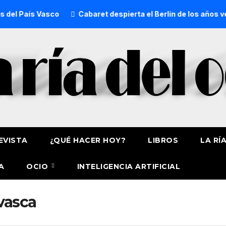
l País Vasco
Cabaret despierta el Berlín de los años veinte
EVISTA
¿QUÉ HACER HOY?
LIBROS
LA RÍ
A
OCIO
INTELIGENCIA ARTIFICIAL
vasca