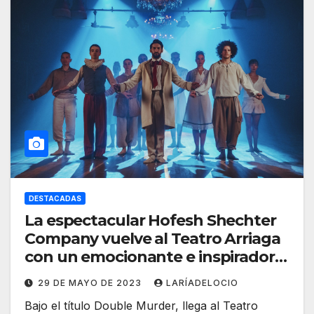
DESTACADAS
La espectacular Hofesh Shechter
Company vuelve al Teatro Arriaga
con un emocionante e inspirador
doble programa titulado Double
29 DE MAYO DE 2023
LARÍADELOCIO
Murder
Bajo el título Double Murder, llega al Teatro