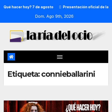
Qué hacer hoy? 7 de agosto
Presentación oficial de la p
Dom. Ago 9th, 2026
Etiqueta:
connieballarini