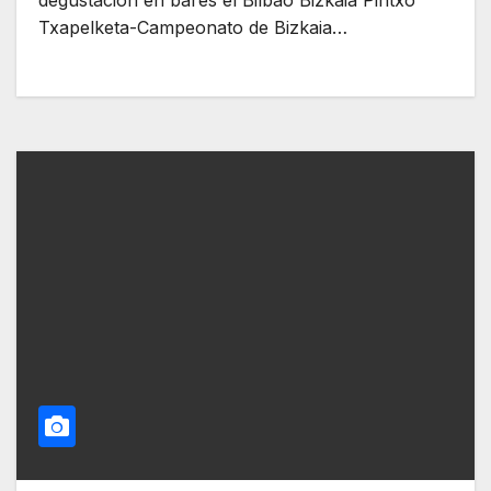
degustación en bares el Bilbao Bizkaia Pintxo
Txapelketa-Campeonato de Bizkaia…