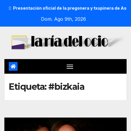
ación oficial de la pregonera y txupinera de Aste Nagusia 202
Dom. Ago 9th, 2026
Etiqueta:
#bizkaia