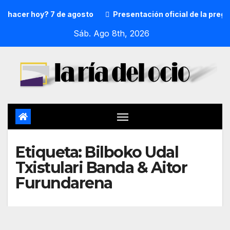
 hacer hoy? 7 de agosto
Presentación oficial de la prego
Sáb. Ago 8th, 2026
Etiqueta:
Bilboko Udal
Txistulari Banda & Aitor
Furundarena