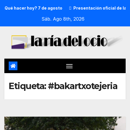
¿Qué hacer hoy? 7 de agosto
Presentación oficial de la p
Sáb. Ago 8th, 2026
Etiqueta:
#bakartxotejeria