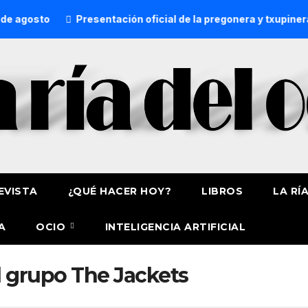
 agosto
Presentación oficial de la pregonera y txupinera
EVISTA
¿QUÉ HACER HOY?
LIBROS
LA RÍ
A
OCIO
INTELIGENCIA ARTIFICIAL
 grupo The Jackets