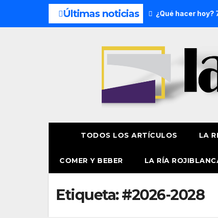
Últimas noticias
es del fin de semana: 8 y 9 de agosto
¿Qué hacer hoy? 7 d
TODOS LOS ARTÍCULOS
LA R
COMER Y BEBER
LA RÍA ROJIBLANC
Etiqueta:
#2026-2028