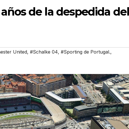
años de la despedida de
ster United
,
#Schalke 04
,
#Sporting de Portugal.
,