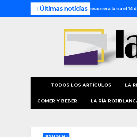
Últimas noticias
Náutica de la Amatxu de Begoña recorrerá la ría el 14 de agos
TODOS LOS ARTÍCULOS
LA R
COMER Y BEBER
LA RÍA ROJIBLANC
DESTACADAS