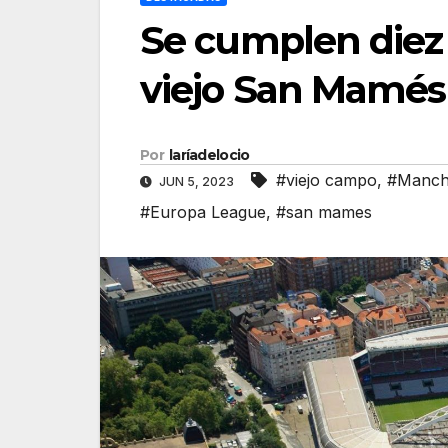
Se cumplen diez 
viejo San Mamés
Por
laríadelocio
#viejo campo
,
#Manche
JUN 5, 2023
#Europa League
,
#san mames