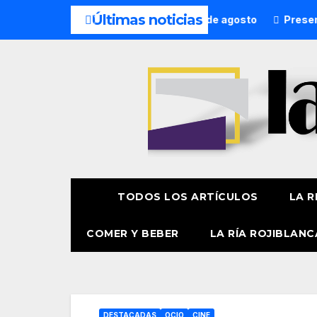
Últimas noticias
agosto
¿Qué hacer hoy? 7 de agosto
Presentación ofi
TODOS LOS ARTÍCULOS
LA R
COMER Y BEBER
LA RÍA ROJIBLANC
DESTACADAS
OCIO
CINE