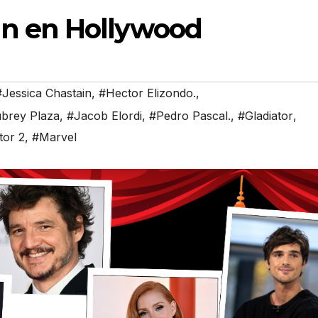
n en Hollywood
#Jessica Chastain
,
#Hector Elizondo.
,
brey Plaza
,
#Jacob Elordi
,
#Pedro Pascal.
,
#Gladiator
,
tor 2
,
#Marvel