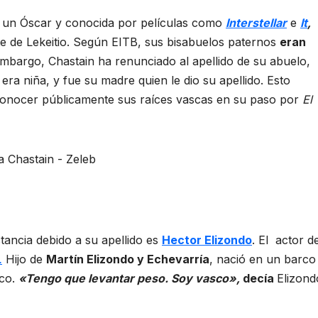
 un Óscar y conocida por películas como
Interstellar
e
It
,
e de Lekeitio. Según EITB, sus bisabuelos paternos
eran
embargo, Chastain ha renunciado al apellido de su abuelo,
era niña, y fue su madre quien le dio su apellido. Esto
conocer públicamente sus raíces vascas en su paso por
El
stancia debido a su apellido es
Hector Elizondo
. El actor d
.
Hijo de
Martín Elizondo y Echevarría
, nació en un barco
ico.
«Tengo que levantar peso. Soy vasco»,
decía
Elizond