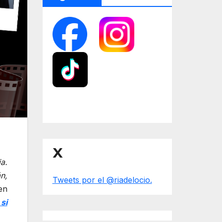
X
a.
n,
Tweets por el @riadelocio.
en
si