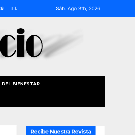
Sáb. Ago 8th, 2026
Procesión Náutica de la Amatxu de Begoña recorrerá la ría el 
A DEL BIENESTAR
Recibe Nuestra Revista