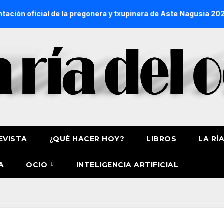
cial de la pregonera y txupinera de Aste Nagusia 2026
La 
EVISTA
¿QUÉ HACER HOY?
LIBROS
LA RÍ
A
OCIO
INTELIGENCIA ARTIFICIAL