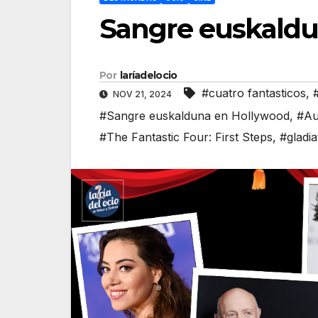
Sangre euskaldu
Por
laríadelocio
#cuatro fantasticos
,
NOV 21, 2024
#Sangre euskalduna en Hollywood
,
#Au
#The Fantastic Four: First Steps
,
#gladia