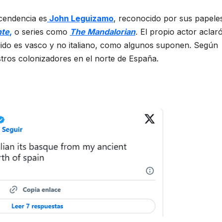
cendencia es
John Leguizamo
, reconocido por sus papele
nte
,
o series como
The Mandalorian
.
El propio actor aclar
llido es vasco y no italiano, como algunos suponen. Según
stros colonizadores en el norte de España.