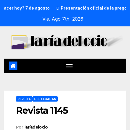
er hoy? 7 de agosto
Presentación oficial de la pregonera
Vie. Ago 7th, 2026
REVISTA
DESTACADAS
Revista 1145
Por
laríadelocio