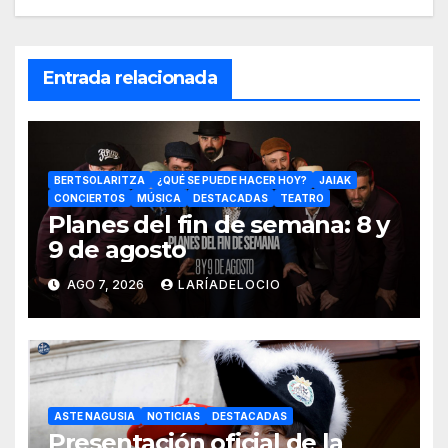
Entrada relacionada
BERTSOLARITZA
¿QUÉ SE PUEDE HACER HOY?
JAIAK
CONCIERTOS
MÚSICA
DESTACADAS
TEATRO
Planes del fin de semana: 8 y
9 de agosto
AGO 7, 2026
LARÍADELOCIO
ASTE NAGUSIA
NOTICIAS
DESTACADAS
Presentación oficial de la