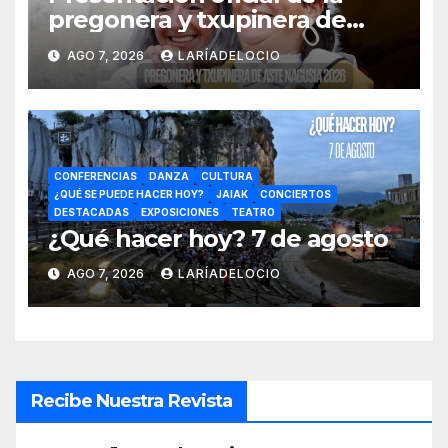
pregonera y txupinera de
Aste Nagusia 2026
AGO 7, 2026
LARÍADELOCIO
CONFERENCIAS
DANZA
CULTURA
¿QUÉ SE PUEDE HACER HOY?
JAIAK
CONCIERTOS
DESTACADAS
EXPOSICIONES
TEATRO
¿Qué hacer hoy? 7 de agosto
AGO 7, 2026
LARÍADELOCIO
Recibe Nuestra Revista