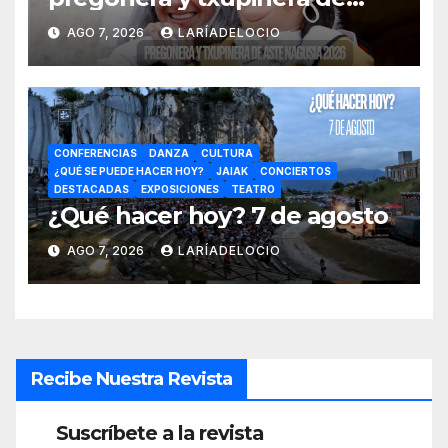
Aste Nagusia 2026
AGO 7, 2026
LARÍADELOCIO
CONFERENCIAS
DANZA
CULTURA
¿QUÉ SE PUEDE HACER HOY?
JAIAK
CONCIERTOS
DESTACADAS
EXPOSICIONES
TEATRO
¿Qué hacer hoy? 7 de agosto
AGO 7, 2026
LARÍADELOCIO
Recibe Nuestra Revista
Suscríbete a la revista