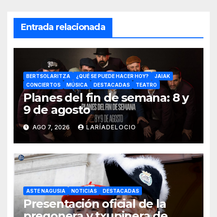
Entrada relacionada
BERTSOLARITZA
¿QUÉ SE PUEDE HACER HOY?
JAIAK
CONCIERTOS
MÚSICA
DESTACADAS
TEATRO
Planes del fin de semana: 8 y
9 de agosto
AGO 7, 2026
LARÍADELOCIO
ASTE NAGUSIA
NOTICIAS
DESTACADAS
Presentación oficial de la
pregonera y txupinera de