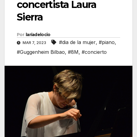
concertista Laura
Sierra
Por
laríadelocio
#dia de la mujer
,
#piano
,
MAR 7, 2023
#Guggenheim Bilbao
,
#8M
,
#concierto