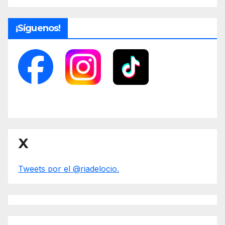
¡Síguenos!
X
Tweets por el @riadelocio.