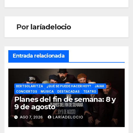
Por
laríadelocio
Entrada relacionada
BERTSOLARITZA
¿QUÉ SE PUEDE HACER HOY?
JAIAK
CONCIERTOS
MÚSICA
DESTACADAS
TEATRO
Planes del fin de semana: 8 y
9 de agosto
AGO 7, 2026
LARÍADELOCIO