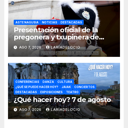
ASTE NAGUSIA
NOTICIAS
DESTACADAS
Presentación oficial de la
pregonera y txupinera de
Aste Nagusia 2026
AGO 7, 2026
LARÍADELOCIO
CONFERENCIAS
DANZA
CULTURA
¿QUÉ SE PUEDE HACER HOY?
JAIAK
CONCIERTOS
DESTACADAS
EXPOSICIONES
TEATRO
¿Qué hacer hoy? 7 de agosto
AGO 7, 2026
LARÍADELOCIO