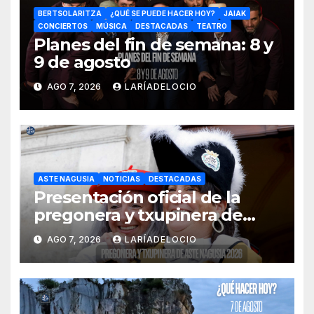
BERTSOLARITZA
¿QUÉ SE PUEDE HACER HOY?
JAIAK
CONCIERTOS
MÚSICA
DESTACADAS
TEATRO
Planes del fin de semana: 8 y
9 de agosto
AGO 7, 2026
LARÍADELOCIO
ASTE NAGUSIA
NOTICIAS
DESTACADAS
Presentación oficial de la
pregonera y txupinera de
Aste Nagusia 2026
AGO 7, 2026
LARÍADELOCIO