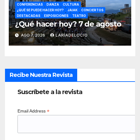
CONFERENCIAS
DANZA
CULTURA
¿QUÉ SE PUEDE HACER HOY?
JAIAK
CONCIERTOS
DESTACADAS
EXPOSICIONES
TEATRO
¿Qué hacer hoy? 7 de agosto
AGO 7, 2026
LARÍADELOCIO
Recibe Nuestra Revista
Suscríbete a la revista
*
Email Address