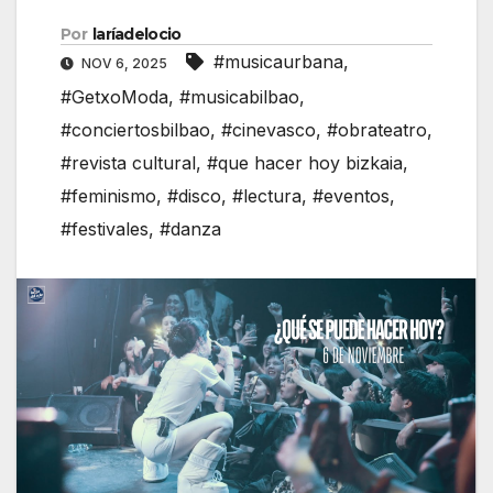
Por
laríadelocio
#musicaurbana
,
NOV 6, 2025
#GetxoModa
,
#musicabilbao
,
#conciertosbilbao
,
#cinevasco
,
#obrateatro
,
#revista cultural
,
#que hacer hoy bizkaia
,
#feminismo
,
#disco
,
#lectura
,
#eventos
,
#festivales
,
#danza