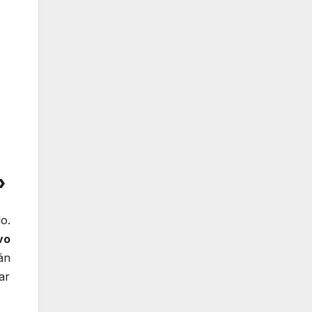
»
o.
vo
án
ar