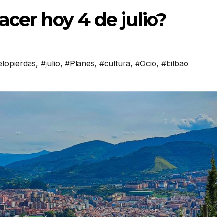
cer hoy 4 de julio?
lopierdas
,
#julio
,
#Planes
,
#cultura
,
#Ocio
,
#bilbao