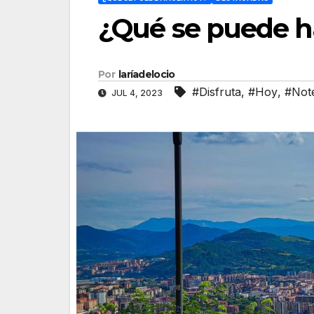
¿Qué se puede ha
Por
laríadelocio
#Disfruta
,
#Hoy
,
#Note
JUL 4, 2023