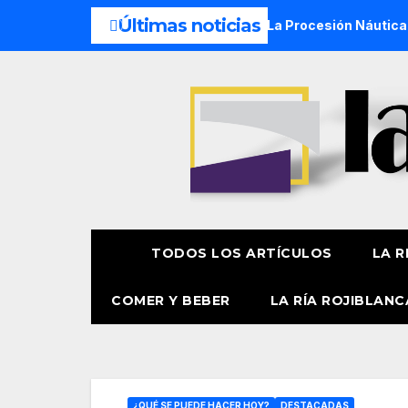
Últimas noticias
a de Aste Nagusia 2026
La Procesión Náutica de la Amatxu 
TODOS LOS ARTÍCULOS
LA R
COMER Y BEBER
LA RÍA ROJIBLANC
¿QUÉ SE PUEDE HACER HOY?
DESTACADAS