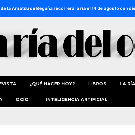
de Begoña recorrerá la ría el 14 de agosto con siete embarcac
EVISTA
¿QUÉ HACER HOY?
LIBROS
LA RÍ
A
OCIO
INTELIGENCIA ARTIFICIAL