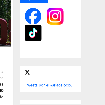
X
la
os
es
Tweets por el @riadelocio.
10
de