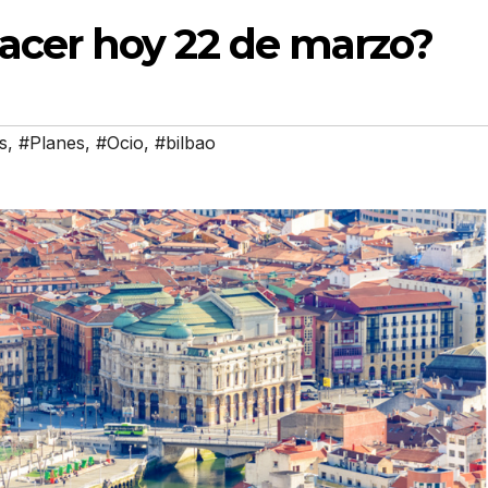
acer hoy 22 de marzo?
s
,
#Planes
,
#Ocio
,
#bilbao