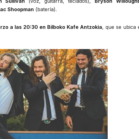
n Sullivan
(voz, guitarra, teclados),
Bryson Willough
ac Shoopman
(batería).
rzo a las 20:30 en Bilboko Kafe Antzokia
, que se ubica 