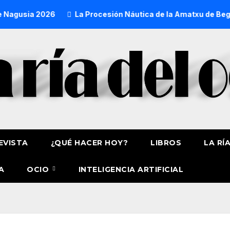
26
La Procesión Náutica de la Amatxu de Begoña recorrerá 
EVISTA
¿QUÉ HACER HOY?
LIBROS
LA RÍ
A
OCIO
INTELIGENCIA ARTIFICIAL