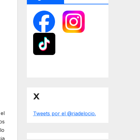
X
el
Tweets por el @riadelocio.
os
lo
ia