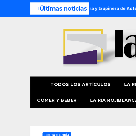
Últimas noticias
tación oficial de la pregonera y txupinera de Aste Nagusia 20
TODOS LOS ARTÍCULOS
LA R
COMER Y BEBER
LA RÍA ROJIBLANC
SIN CATEGORÍA