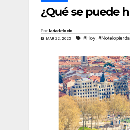
¿Qué se puede h
Por
laríadelocio
#Hoy
,
#Notelopierda
MAR 22, 2023