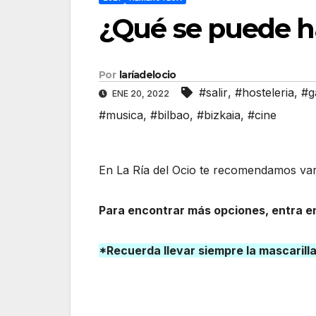
¿Qué se puede ha
Por
laríadelocio
#salir
,
#hosteleria
,
#g
ENE 20, 2022
#musica
,
#bilbao
,
#bizkaia
,
#cine
En La Ría del Ocio te recomendamos vari
Para encontrar más opciones, entra en
*Recuerda llevar siempre la mascarill