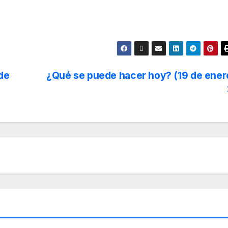
de
¿Qué se puede hacer hoy? (19 de ener
TURA
É SE PUEDE HACER HOY?