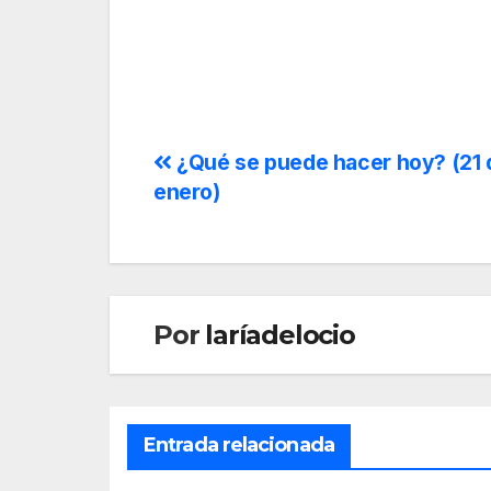
¿Qué se puede hacer hoy? (21 
enero)
Por
laríadelocio
Entrada relacionada
CUL
¿QU