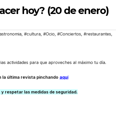
cer hoy? (20 de enero)
astronomia
,
#cultura
,
#Ocio
,
#Conciertos
,
#restaurantes
,
as actividades para que aproveches al máximo tu día.
 la última revista pinchando
aquí
a y respetar las medidas de seguridad.