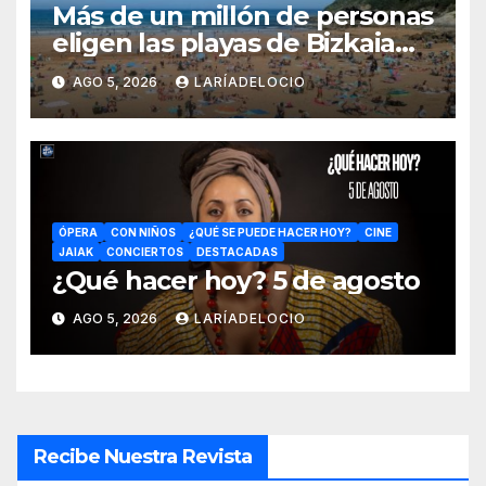
Más de un millón de personas
eligen las playas de Bizkaia
en la primera mitad de la
AGO 5, 2026
LARÍADELOCIO
temporada
ÓPERA
CON NIÑOS
¿QUÉ SE PUEDE HACER HOY?
CINE
JAIAK
CONCIERTOS
DESTACADAS
¿Qué hacer hoy? 5 de agosto
AGO 5, 2026
LARÍADELOCIO
Recibe Nuestra Revista