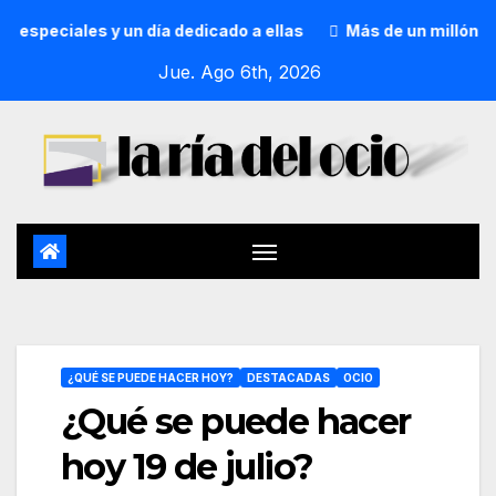
 y un día dedicado a ellas
Más de un millón de personas 
Jue. Ago 6th, 2026
¿QUÉ SE PUEDE HACER HOY?
DESTACADAS
OCIO
¿Qué se puede hacer
hoy 19 de julio?