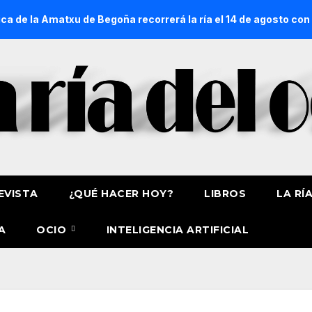
xu de Begoña recorrerá la ría el 14 de agosto con siete embar
EVISTA
¿QUÉ HACER HOY?
LIBROS
LA RÍ
A
OCIO
INTELIGENCIA ARTIFICIAL