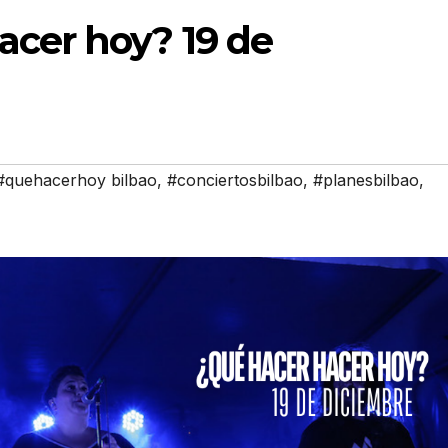
acer hoy? 19 de
#quehacerhoy bilbao
,
#conciertosbilbao
,
#planesbilbao
,