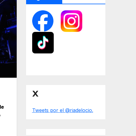
X
de
Tweets por el @riadelocio.
o