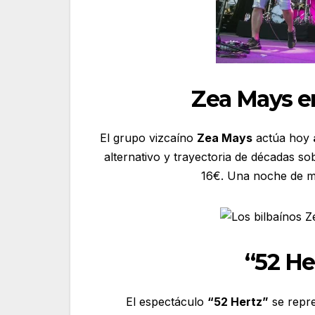
Zea Mays en
El grupo vizcaíno
Zea Mays
actúa hoy
alternativo y trayectoria de décadas s
16€. Una noche de m
“52 He
El espectáculo
“52 Hertz”
se repr