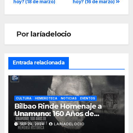
hoy? (18 de marzo)
hoy? (16 de marzo)
Por
laríadelocio
Entrada relacionada
CULTURA
HEMEROTECA
NOTICIAS
EVENTOS
Bilbao Rinde Homenaje a
Unamuno: 160 Años de
Legado Literario y 150 Años
SEP 24, 2024
LARÍADELOCIO
de Resiliencia