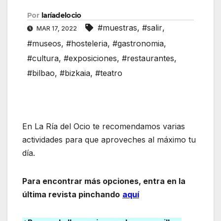
Por
laríadelocio
#muestras
,
#salir
,
MAR 17, 2022
#museos
,
#hosteleria
,
#gastronomia
,
#cultura
,
#exposiciones
,
#restaurantes
,
#bilbao
,
#bizkaia
,
#teatro
En La Ría del Ocio te recomendamos varias
actividades para que aproveches al máximo tu
día.
Para encontrar más opciones, entra en la
última revista pinchando
aquí