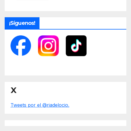
¡Síguenos!
X
Tweets por el @riadelocio.