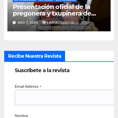
Presentación oficial de la
pregonera y txupinera de
Aste Nagusia 2026
AGO 7, 2026
LARÍADELOCIO
Recibe Nuestra Revista
Suscríbete a la revista
*
Email Address
Nombre