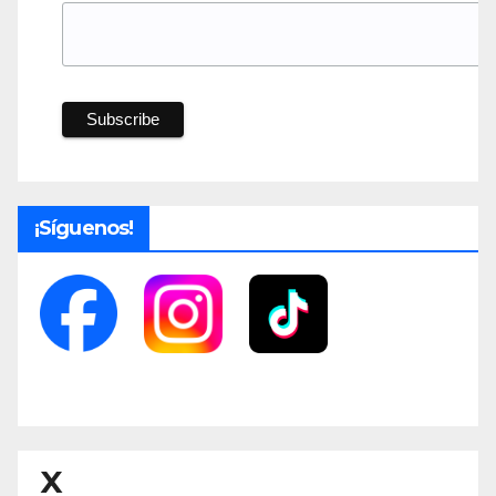
¡Síguenos!
X