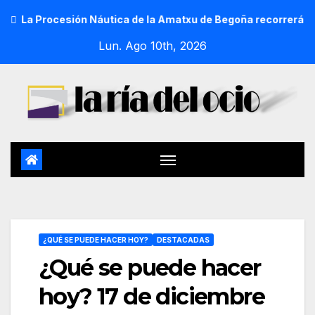
ocesión Náutica de la Amatxu de Begoña recorrerá la ría el 14
Lun. Ago 10th, 2026
¿QUÉ SE PUEDE HACER HOY?
DESTACADAS
¿Qué se puede hacer
hoy? 17 de diciembre