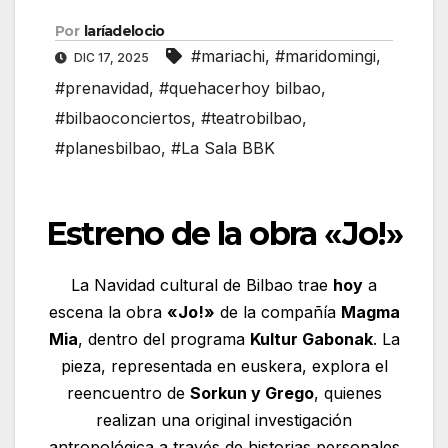
Por
laríadelocio
#mariachi
,
#maridomingi
,
DIC 17, 2025
#prenavidad
,
#quehacerhoy bilbao
,
#bilbaoconciertos
,
#teatrobilbao
,
#planesbilbao
,
#La Sala BBK
Estreno de la obra «Jo!»
La Navidad cultural de Bilbao trae
hoy
a
escena la obra
«Jo!»
de la compañía
Magma
Mia
, dentro del programa
Kultur Gabonak
. La
pieza, representada en euskera, explora el
reencuentro de
Sorkun y Grego
, quienes
realizan una original investigación
antropológica a través de historias personales