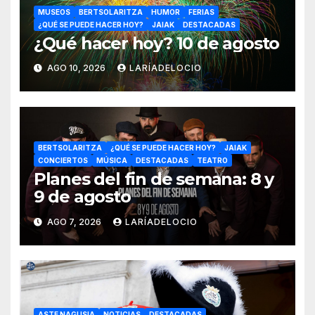
MUSEOS
BERTSOLARITZA
HUMOR
FERIAS
¿QUÉ SE PUEDE HACER HOY?
JAIAK
DESTACADAS
¿Qué hacer hoy? 10 de agosto
AGO 10, 2026
LARÍADELOCIO
BERTSOLARITZA
¿QUÉ SE PUEDE HACER HOY?
JAIAK
CONCIERTOS
MÚSICA
DESTACADAS
TEATRO
Planes del fin de semana: 8 y
9 de agosto
AGO 7, 2026
LARÍADELOCIO
ASTE NAGUSIA
NOTICIAS
DESTACADAS