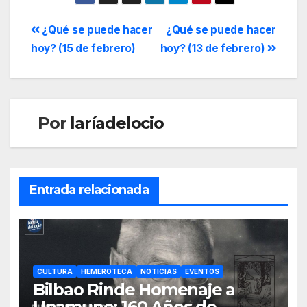
¿Qué se puede hacer
¿Qué se puede hacer
hoy? (15 de febrero)
hoy? (13 de febrero)
Por
laríadelocio
Entrada relacionada
CULTURA
HEMEROTECA
NOTICIAS
EVENTOS
Bilbao Rinde Homenaje a
Unamuno: 160 Años de