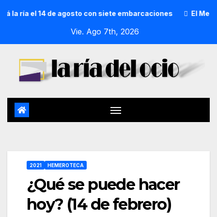
 ría el 14 de agosto con siete embarcaciones
El Mercado 
Vie. Ago 7th, 2026
2021
HEMEROTECA
¿Qué se puede hacer
hoy? (14 de febrero)