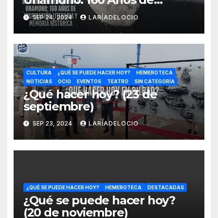
Legado Literario y 150 Años
SEP 24, 2024
LARÍADELOCIO
de Resiliencia
CULTURA
¿QUÉ SE PUEDE HACER HOY?
HEMEROTECA
NOTICIAS
OCIO
EVENTOS
TEATRO
SIN CATEGORÍA
¿Qué hacer hoy? (23 de
septiembre)
SEP 23, 2024
LARÍADELOCIO
¿QUÉ SE PUEDE HACER HOY?
HEMEROTECA
DESTACADAS
¿Qué se puede hacer hoy?
(20 de noviembre)