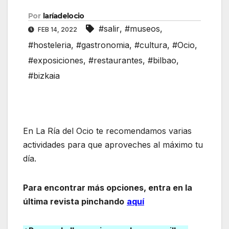
Por
laríadelocio
#salir
,
#museos
,
FEB 14, 2022
#hosteleria
,
#gastronomia
,
#cultura
,
#Ocio
,
#exposiciones
,
#restaurantes
,
#bilbao
,
#bizkaia
En La Ría del Ocio te recomendamos varias
actividades para que aproveches al máximo tu
día.
Para encontrar más opciones, entra en la
última revista pinchando
aquí