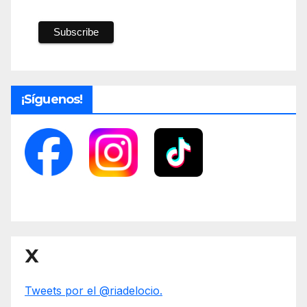
¡Síguenos!
X
Tweets por el @riadelocio.