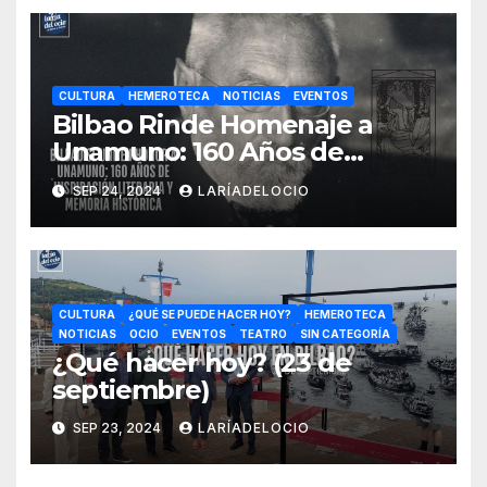
CULTURA
HEMEROTECA
NOTICIAS
EVENTOS
Bilbao Rinde Homenaje a
Unamuno: 160 Años de
Legado Literario y 150 Años
SEP 24, 2024
LARÍADELOCIO
de Resiliencia
CULTURA
¿QUÉ SE PUEDE HACER HOY?
HEMEROTECA
NOTICIAS
OCIO
EVENTOS
TEATRO
SIN CATEGORÍA
¿Qué hacer hoy? (23 de
septiembre)
SEP 23, 2024
LARÍADELOCIO