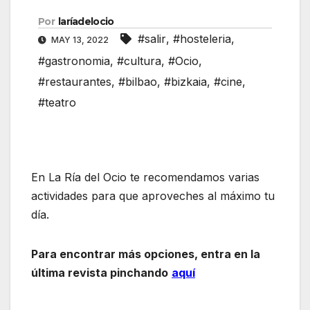
Por
laríadelocio
#salir
,
#hosteleria
,
MAY 13, 2022
#gastronomia
,
#cultura
,
#Ocio
,
#restaurantes
,
#bilbao
,
#bizkaia
,
#cine
,
#teatro
En La Ría del Ocio te recomendamos varias
actividades para que aproveches al máximo tu
día.
Para encontrar más opciones, entra en la
última revista pinchando
aquí