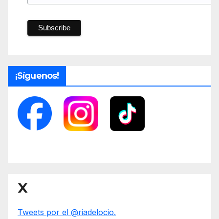
¡Síguenos!
X
Tweets por el @riadelocio.