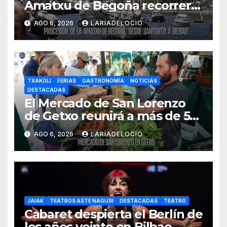
Amatxu de Begoña recorrerá
la ría el 14 de agosto con siete
AGO 6, 2026
LARÍADELOCIO
embarcaciones
TXAKOLI
FERIAS
GASTRONOMÍA
NOTICIAS
DESTACADAS
El Mercado de San Lorenzo
de Getxo reunirá a más de 50
productores del País Vasco
AGO 6, 2026
LARÍADELOCIO
JAIAK
TEATROS ASTE NAGUSI
DESTACADAS
TEATRO
Cabaret despierta el Berlín de
los años veinte en Bilbao