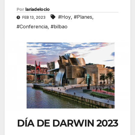
Por
laríadelocio
#Hoy
,
#Planes
,
FEB 13, 2023
#Conferencia
,
#bilbao
DÍA DE DARWIN 2023