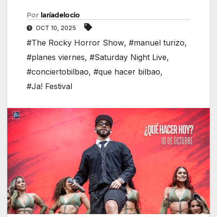
Por
laríadelocio
OCT 10, 2025
#The Rocky Horror Show
,
#manuel turizo
,
#planes viernes
,
#Saturday Night Live
,
#conciertobilbao
,
#que hacer bilbao
,
#Ja! Festival