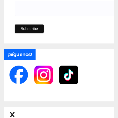
¡Síguenos!
X