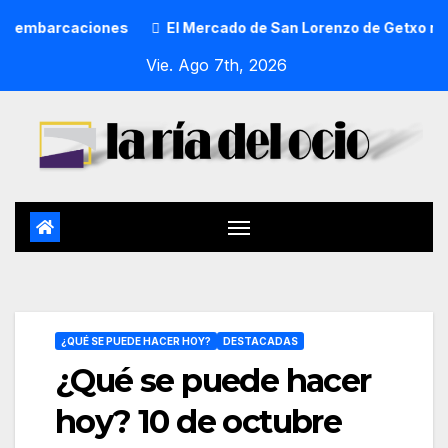
aciones
El Mercado de San Lorenzo de Getxo reunirá a más
Vie. Ago 7th, 2026
¿QUÉ SE PUEDE HACER HOY?
DESTACADAS
¿Qué se puede hacer
hoy? 10 de octubre