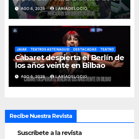
productores del País Vasco
AGO 6, 2026
LARÍADELOCIO
JAIAK
TEATROS ASTE NAGUSI
DESTACADAS
TEATRO
Cabaret despierta el Berlín de
los años veinte en Bilbao
AGO 6, 2026
LARÍADELOCIO
Recibe Nuestra Revista
Suscríbete a la revista