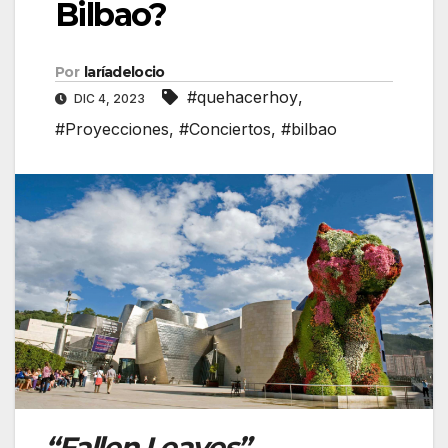
Bilbao?
Por
laríadelocio
#quehacerhoy
,
DIC 4, 2023
#Proyecciones
,
#Conciertos
,
#bilbao
“Fallen Leaves”