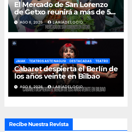
El Mercado de San Lorenzo
de Getxo reunirá a más de 50
productores del País Vasco
AGO 6, 2026
LARÍADELOCIO
JAIAK
TEATROS ASTE NAGUSI
DESTACADAS
TEATRO
Cabaret despierta el Berlín de
los años veinte en Bilbao
AGO 6, 2026
LARÍADELOCIO
Recibe Nuestra Revista