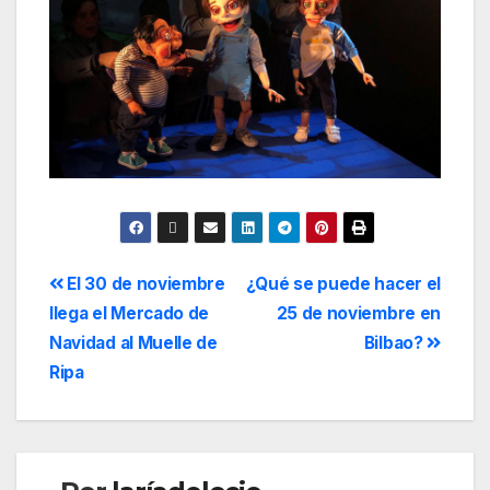
El 30 de noviembre
¿Qué se puede hacer el
llega el Mercado de
25 de noviembre en
Navidad al Muelle de
Bilbao?
Ripa