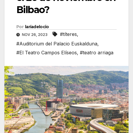
Bilbao?
Por
laríadelocio
#títeres
,
NOV 26, 2023
#Auditorium del Palacio Euskalduna
,
#El Teatro Campos Elíseos
,
#teatro arriaga