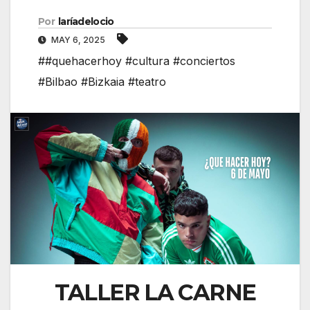
Por
laríadelocio
MAY 6, 2025
##quehacerhoy #cultura #conciertos
#Bilbao #Bizkaia #teatro
TALLER LA CARNE