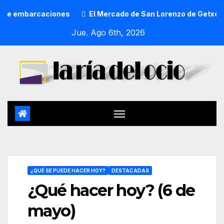
arcaciones
El Mercado de San Lorenzo de Getxo reunirá a 
Jue. Ago 6th, 2026
¿QUÉ SE PUEDE HACER HOY?
DESTACADAS
¿Qué hacer hoy? (6 de
mayo)