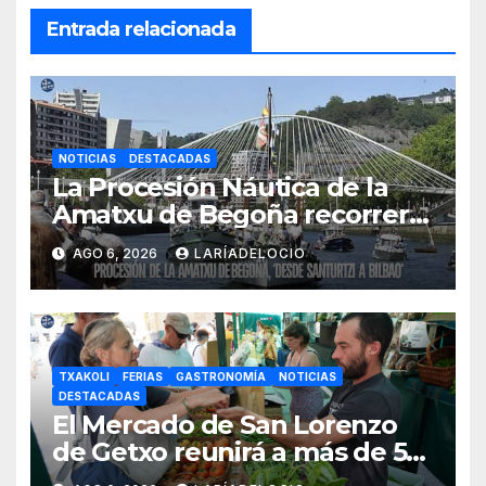
Entrada relacionada
NOTICIAS
DESTACADAS
La Procesión Náutica de la
Amatxu de Begoña recorrerá
la ría el 14 de agosto con siete
AGO 6, 2026
LARÍADELOCIO
embarcaciones
TXAKOLI
FERIAS
GASTRONOMÍA
NOTICIAS
DESTACADAS
El Mercado de San Lorenzo
de Getxo reunirá a más de 50
productores del País Vasco