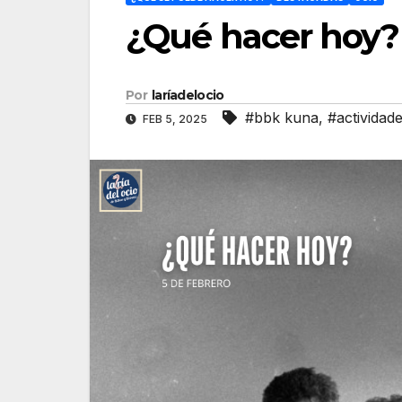
¿Qué hacer hoy? 
Por
laríadelocio
#bbk kuna
,
#actividad
FEB 5, 2025