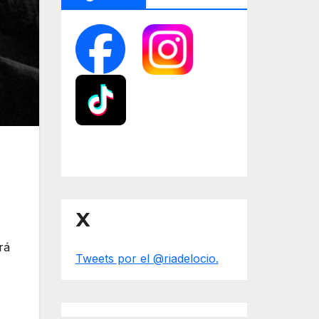
X
rá
Tweets por el @riadelocio.