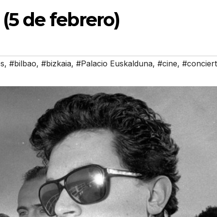
(5 de febrero)
es
,
#bilbao
,
#bizkaia
,
#Palacio Euskalduna
,
#cine
,
#concier