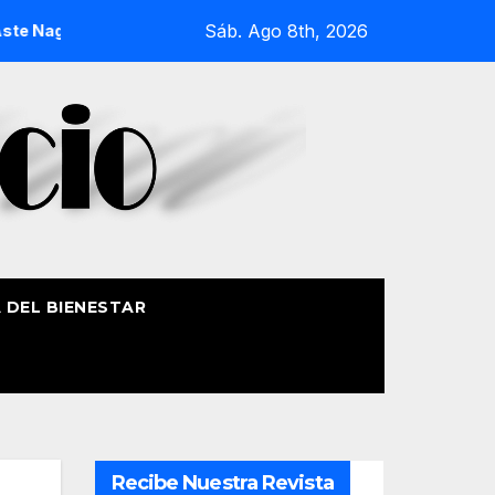
Sáb. Ago 8th, 2026
La Procesión Náutica de la Amatxu de Begoña recorrerá l
A DEL BIENESTAR
Recibe Nuestra Revista