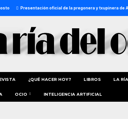
ción oficial de la pregonera y txupinera de Aste Nagusia 2026
EVISTA
¿QUÉ HACER HOY?
LIBROS
LA RÍ
A
OCIO
INTELIGENCIA ARTIFICIAL