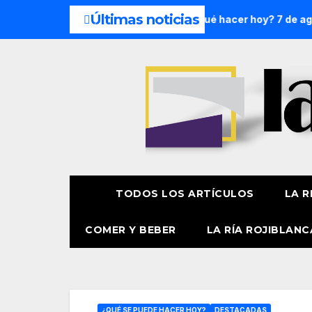
Últimas noticias
8 y 9 de agosto
¿Qué hacer hoy? 7 de agosto
Presenta
TODOS LOS ARTÍCULOS
LA R
COMER Y BEBER
LA RÍA ROJIBLANC
¿QUÉ SE PUEDE HACER HOY?
DESTACADAS