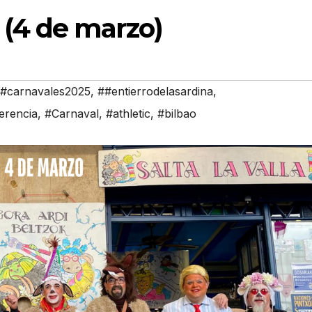
 (4 de marzo)
#carnavales2025
,
##entierrodelasardina
,
erencia
,
#Carnaval
,
#athletic
,
#bilbao