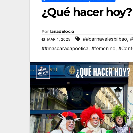
¿Qué hacer hoy?
Por
laríadelocio
##carnavalesbilbao
,
#
MAR 4, 2025
##mascaradapoetica
,
#femenino
,
#Conf