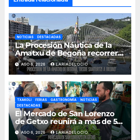
NOTICIAS
DESTACADAS
La Procesión Náutica de la
Amatxu de Begoña recorrerá
la ría el 14 de agosto con siete
AGO 6, 2026
LARÍADELOCIO
embarcaciones
TXAKOLI
FERIAS
GASTRONOMÍA
NOTICIAS
DESTACADAS
El Mercado de San Lorenzo
de Getxo reunirá a más de 50
productores del País Vasco
AGO 6, 2026
LARÍADELOCIO