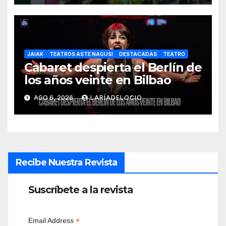
JAIAK
TEATROS ASTE NAGUSI
DESTACADAS
TEATRO
Cabaret despierta el Berlín de
los años veinte en Bilbao
AGO 6, 2026
LARÍADELOCIO
Recibe Nuestra Revista
Suscríbete a la revista
*
Email Address