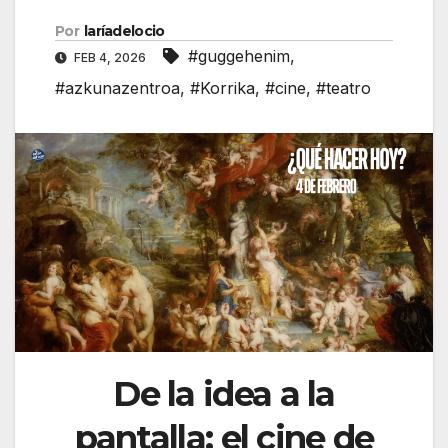
Por
laríadelocio
#guggehenim
,
FEB 4, 2026
#azkunazentroa
,
#Korrika
,
#cine
,
#teatro
De la idea a la
pantalla: el cine de