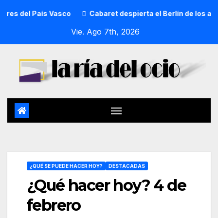
 País Vasco
Cabaret despierta el Berlín de los años veinte 
Vie. Ago 7th, 2026
¿QUÉ SE PUEDE HACER HOY?
DESTACADAS
¿Qué hacer hoy? 4 de
febrero