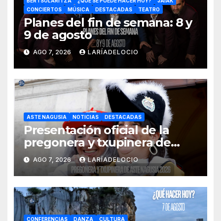
BERTSOLARITZA
¿QUÉ SE PUEDE HACER HOY?
JAIAK
CONCIERTOS
MÚSICA
DESTACADAS
TEATRO
Planes del fin de semana: 8 y
9 de agosto
AGO 7, 2026
LARÍADELOCIO
ASTE NAGUSIA
NOTICIAS
DESTACADAS
Presentación oficial de la
pregonera y txupinera de
Aste Nagusia 2026
AGO 7, 2026
LARÍADELOCIO
CONFERENCIAS
DANZA
CULTURA