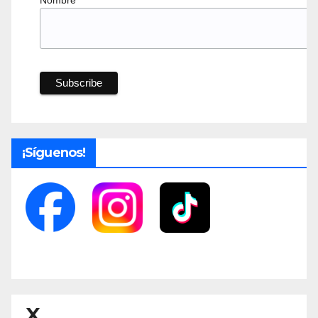
¡Síguenos!
X