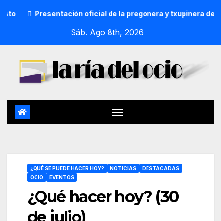
resentación oficial de la pregonera y txupinera de Aste Nagus
Sáb. Ago 8th, 2026
¿QUÉ SE PUEDE HACER HOY?
NOTICIAS
DESTACADAS
OCIO
EVENTOS
¿Qué hacer hoy? (30
de julio)