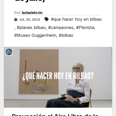
Por
laríadelocio
#que hacer hoy en bilbao
JUL 30, 2024
,
#planes bilbao
,
#campeones
,
#Plentzia
,
#Museo Guggenheim
,
#bilbao