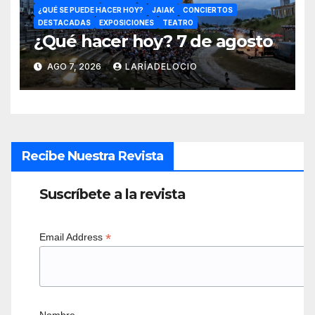
¿QUÉ SE PUEDE HACER HOY?
JAIAK
CONCIERTOS
DESTACADAS
EXPOSICIONES
TEATRO
¿Qué hacer hoy? 7 de agosto
AGO 7, 2026
LARÍADELOCIO
Recibe Nuestra Revista
Suscríbete a la revista
*
Email Address
Nombre