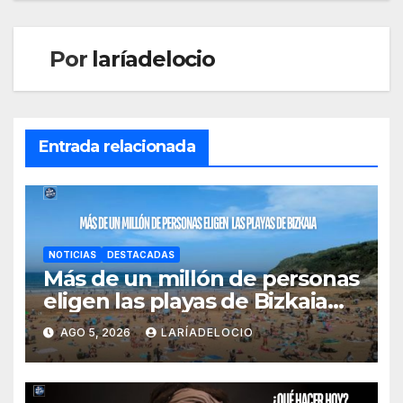
Por
laríadelocio
Entrada relacionada
NOTICIAS
DESTACADAS
Más de un millón de personas
eligen las playas de Bizkaia
en la primera mitad de la
AGO 5, 2026
LARÍADELOCIO
temporada