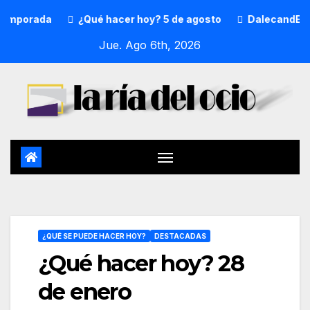
a
¿Qué hacer hoy? 5 de agosto
DalecandELA Fest 5 c
Jue. Ago 6th, 2026
¿QUÉ SE PUEDE HACER HOY?
DESTACADAS
¿Qué hacer hoy? 28
de enero