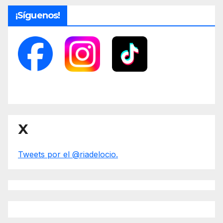
¡Síguenos!
X
Tweets por el @riadelocio.