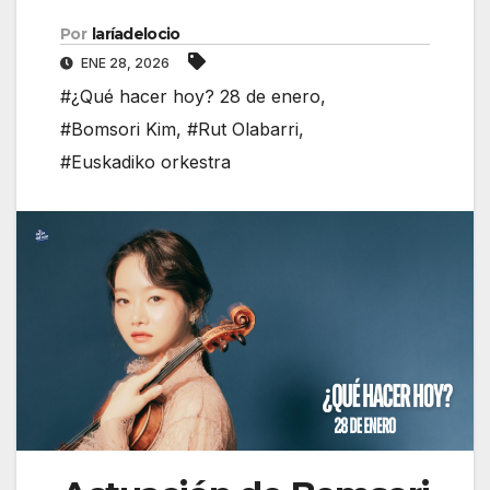
Por
laríadelocio
ENE 28, 2026
#¿Qué hacer hoy? 28 de enero
,
#Bomsori Kim
,
#Rut Olabarri
,
#Euskadiko orkestra