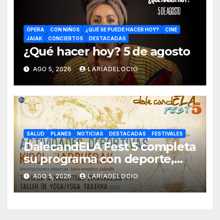
ÓPERA
CON NIÑOS
¿QUÉ SE PUEDE HACER HOY?
CINE
JAIAK
CONCIERTOS
DESTACADAS
¿Qué hacer hoy? 5 de agosto
AGO 5, 2026
LARÍADELOCIO
SALUD
PLANES
NOTICIAS
DESTACADAS
FESTIVALES
DalecandELA Fest 5 completa
su programa con deporte,
medioambiente y tecnología
AGO 5, 2026
LARÍADELOCIO
inclusiva