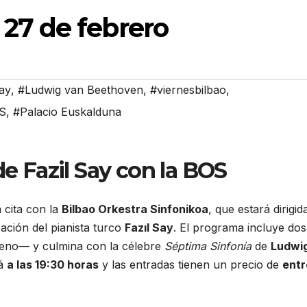
27 de febrero
ay
,
#Ludwig van Beethoven
,
#viernesbilbao
,
S
,
#Palacio Euskalduna
e Fazil Say con la BOS
cita con la
Bilbao Orkestra Sinfonikoa
, que estará dirigid
ación del pianista turco
Fazıl Say
. El programa incluye dos
reno— y culmina con la célebre
Séptima Sinfonía
de
Ludwi
rá
a las 19:30 horas
y las entradas tienen un precio de
entr