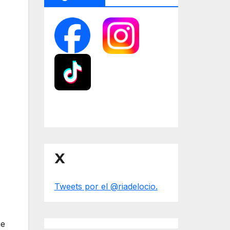
X
Tweets por el @riadelocio.
ue