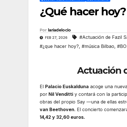
¿Qué hacer hoy? 
Por
laríadelocio
#Actuación de Fazil S
FEB 27, 2026
#¿que hacer hoy?
,
#música Bilbao
,
#BO
Actuación d
El
Palacio Euskalduna
acoge una nueva 
por
Nil Venditti
y contará con la particip
obras del propio Say —una de ellas est
van Beethoven
. El concierto comenza
14,42 y 32,60 euros.