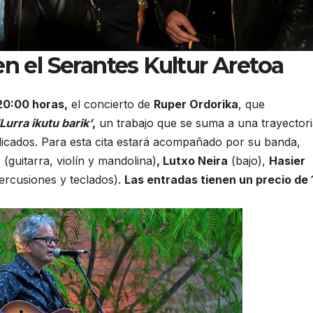
n el Serantes Kultur Aretoa
 20:00 horas,
el concierto de
Ruper Ordorika
, que
‘Lurra ikutu barik’
,
un trabajo que se suma a una trayector
licados. Para esta cita estará acompañado por su banda,
r
(guitarra, violín y mandolina)
, Lutxo Neira
(bajo),
Hasier
ercusiones y teclados).
Las entradas tienen un precio de 