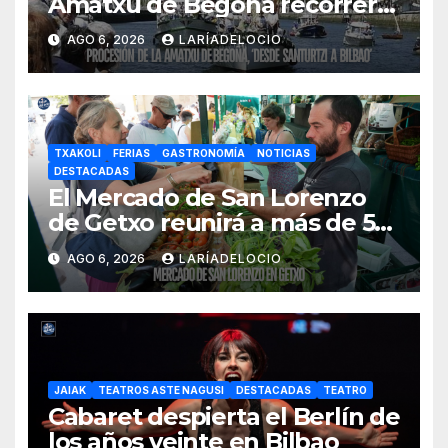
Amatxu de Begoña recorrerá
la ría el 14 de agosto con siete
AGO 6, 2026
LARÍADELOCIO
embarcaciones
TXAKOLI
FERIAS
GASTRONOMÍA
NOTICIAS
DESTACADAS
El Mercado de San Lorenzo
de Getxo reunirá a más de 50
productores del País Vasco
AGO 6, 2026
LARÍADELOCIO
JAIAK
TEATROS ASTE NAGUSI
DESTACADAS
TEATRO
Cabaret despierta el Berlín de
los años veinte en Bilbao