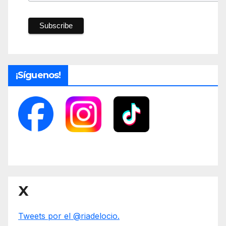
¡Síguenos!
X
Tweets por el @riadelocio.