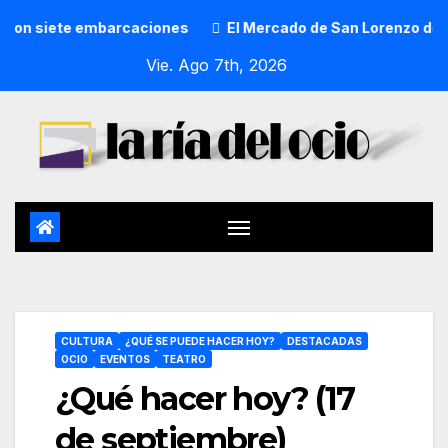
barcaciones
El Mercado de San Lorenzo de Getxo reunirá a
Vie. Ago 7th, 2026
CULTURA
¿QUÉ SE PUEDE HACER HOY?
DESTACADAS
OCIO
EVENTOS
TEATRO
¿Qué hacer hoy? (17
de septiembre)