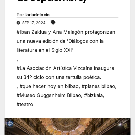
Por
laríadelocio
SEP 17, 2024
#Iban Zaldua y Ana Malagón protagonizan
una nueva edición de 'Diálogos con la
literatura en el Siglo XXI'
,
#La Asociación Artística Vizcaína inaugura
su 34º ciclo con una tertulia poética.
,
#que hacer hoy en bilbao
,
#planes bilbao
,
#Museo Guggenheim Bilbao
,
#bizkaia
,
#teatro