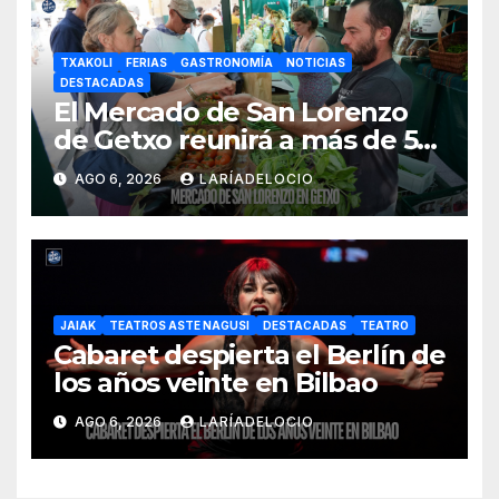
TXAKOLI
FERIAS
GASTRONOMÍA
NOTICIAS
DESTACADAS
El Mercado de San Lorenzo
de Getxo reunirá a más de 50
productores del País Vasco
AGO 6, 2026
LARÍADELOCIO
JAIAK
TEATROS ASTE NAGUSI
DESTACADAS
TEATRO
Cabaret despierta el Berlín de
los años veinte en Bilbao
AGO 6, 2026
LARÍADELOCIO