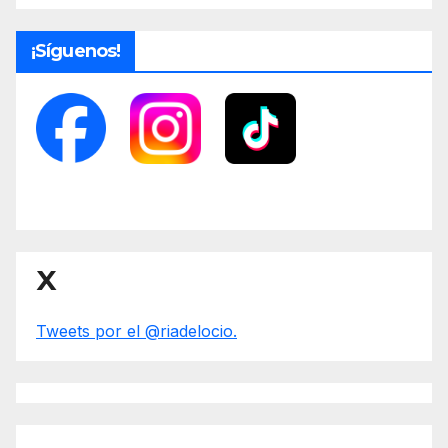
¡Síguenos!
X
Tweets por el @riadelocio.