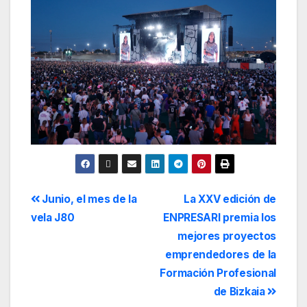
Junio, el mes de la
La XXV edición de
vela J80
ENPRESARI premia los
mejores proyectos
emprendedores de la
Formación Profesional
de Bizkaia