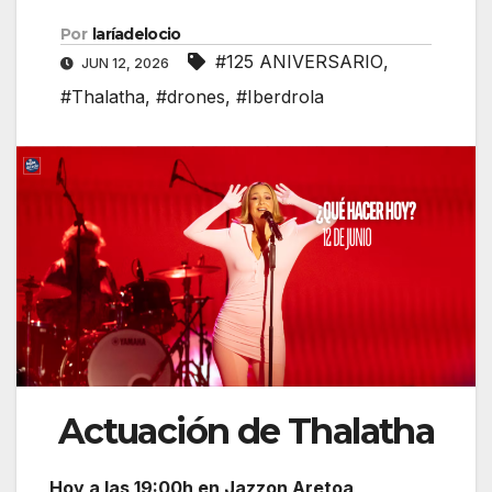
Por
laríadelocio
#125 ANIVERSARIO
,
JUN 12, 2026
#Thalatha
,
#drones
,
#Iberdrola
Actuación de Thalatha
Hoy a las 19:00h en Jazzon Aretoa
,