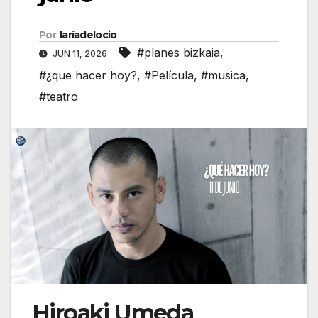
Por
laríadelocio
#planes bizkaia
,
JUN 11, 2026
#¿que hacer hoy?
,
#Película
,
#musica
,
#teatro
Hiroaki Umeda