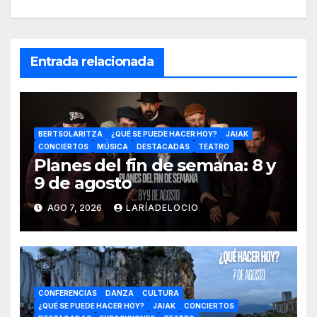
Entrada relacionada
BERTSOLARITZA
¿QUÉ SE PUEDE HACER HOY?
JAIAK
CONCIERTOS
MÚSICA
DESTACADAS
TEATRO
Planes del fin de semana: 8 y
9 de agosto
AGO 7, 2026
LARÍADELOCIO
CONFERENCIAS
DANZA
CULTURA
¿QUÉ SE PUEDE HACER HOY?
JAIAK
CONCIERTOS