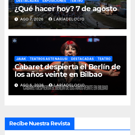
DESTACADAS
EXPOSICIONES
TEATRO
¿Qué hacer hoy? 7 de agosto
AGO 7, 2026
LARÍADELOCIO
JAIAK
TEATROS ASTE NAGUSI
DESTACADAS
TEATRO
Cabaret despierta el Berlín de
los años veinte en Bilbao
AGO 6, 2026
LARÍADELOCIO
Recibe Nuestra Revista