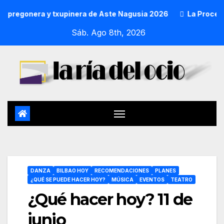
ra y txupinera de Aste Nagusia 2026
La Procesión Náutica
Sáb. Ago 8th, 2026
DANZA
BILBAO HOY
RECOMENDACIONES
PLANES
¿QUÉ SE PUEDE HACER HOY?
MÚSICA
EVENTOS
TEATRO
¿Qué hacer hoy? 11 de
junio