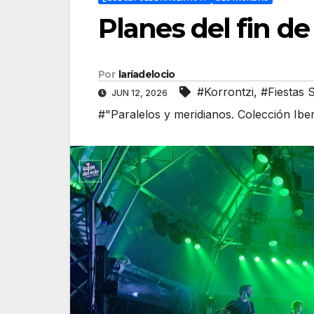
Planes del fin de
Por
laríadelocio
#Korrontzi
,
#Fiestas 
JUN 12, 2026
#"Paralelos y meridianos. Colección Ibe