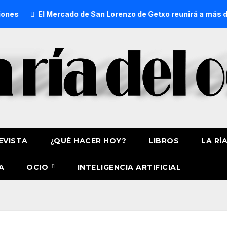
rcado de San Lorenzo de Getxo reunirá a más de 50 productore
EVISTA
¿QUÉ HACER HOY?
LIBROS
LA RÍ
A
OCIO
INTELIGENCIA ARTIFICIAL