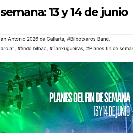
 semana: 13 y 14 de junio
San Antonio 2026 de Gallarta
,
#Bilbotxeros Band
,
rdrola"
,
#finde bilbao
,
#Tanxugueiras
,
#Planes fin de sema