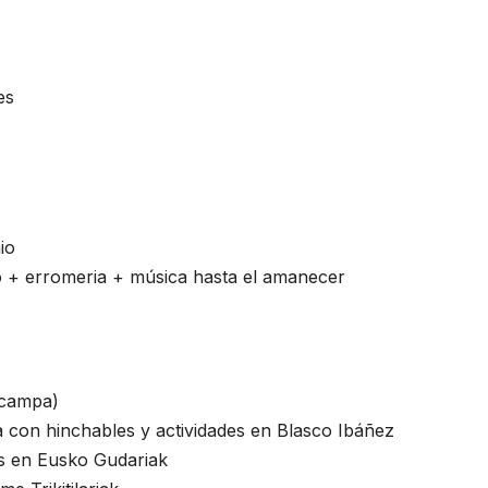
es
io
o + erromeria + música hasta el amanecer
 (campa)
a con hinchables y actividades en Blasco Ibáñez
os en Eusko Gudariak