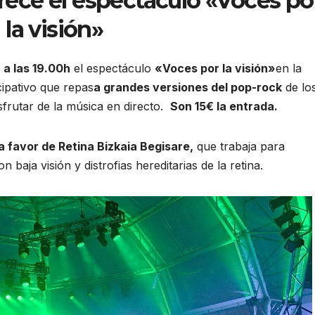
rece el espectáculo «Voces po
la visión»
o
a las 19.00h
el espectáculo
«Voces por la visión»
en la
cipativo que repas
a grandes versiones del pop-rock
de lo
frutar de la música en directo.
Son 15€ la entrada.
a favor de Retina Bizkaia Begisare,
que trabaja para
 baja visión y distrofias hereditarias de la retina.