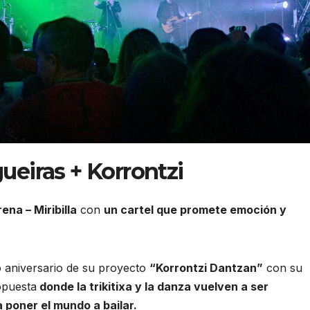
eiras + Korrontzi
ena – Miribilla
con
un cartel que promete emoción y
o aniversario de su proyecto
“Korrontzi Dantzan”
con su
opuesta
donde la trikitixa y la danza vuelven a ser
a poner el mundo a bailar.