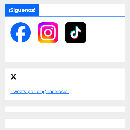
¡Síguenos!
X
Tweets por el @riadelocio.