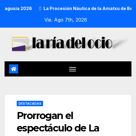
usia 2026
La Procesión Náutica de la Amatxu de Begoña re
Vie. Ago 7th, 2026
DESTACADAS
Prorrogan el
espectáculo de La