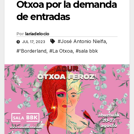
Otxoa por la demanda
de entradas
Por
laríadelocio
#José Antonio Nielfa
,
JUL 17, 2023
#'Borderland
,
#La Otxoa
,
#sala bbk