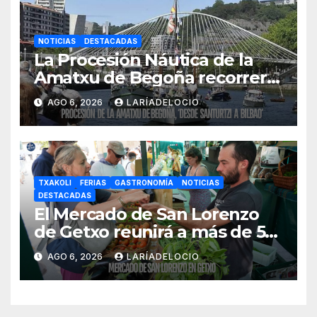
NOTICIAS
DESTACADAS
La Procesión Náutica de la
Amatxu de Begoña recorrerá
la ría el 14 de agosto con siete
AGO 6, 2026
LARÍADELOCIO
embarcaciones
TXAKOLI
FERIAS
GASTRONOMÍA
NOTICIAS
DESTACADAS
El Mercado de San Lorenzo
de Getxo reunirá a más de 50
productores del País Vasco
AGO 6, 2026
LARÍADELOCIO