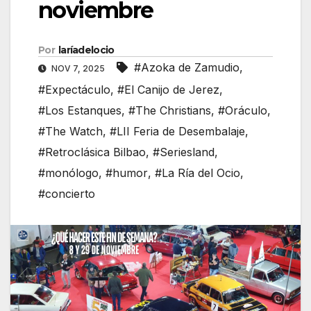
noviembre
Por
laríadelocio
#Azoka de Zamudio
,
NOV 7, 2025
#Expectáculo
,
#El Canijo de Jerez
,
#Los Estanques
,
#The Christians
,
#Oráculo
,
#The Watch
,
#LII Feria de Desembalaje
,
#Retroclásica Bilbao
,
#Seriesland
,
#monólogo
,
#humor
,
#La Ría del Ocio
,
#concierto