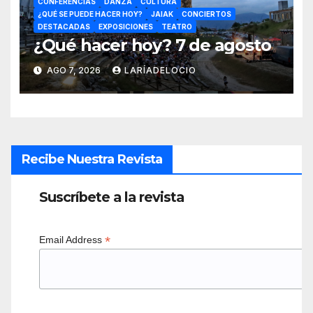
CONFERENCIAS
DANZA
CULTURA
¿QUÉ SE PUEDE HACER HOY?
JAIAK
CONCIERTOS
DESTACADAS
EXPOSICIONES
TEATRO
¿Qué hacer hoy? 7 de agosto
AGO 7, 2026
LARÍADELOCIO
Recibe Nuestra Revista
Suscríbete a la revista
*
Email Address