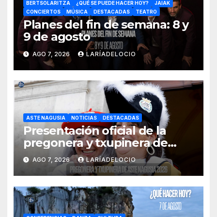
BERTSOLARITZA
¿QUÉ SE PUEDE HACER HOY?
JAIAK
CONCIERTOS
MÚSICA
DESTACADAS
TEATRO
Planes del fin de semana: 8 y
9 de agosto
AGO 7, 2026
LARÍADELOCIO
ASTE NAGUSIA
NOTICIAS
DESTACADAS
Presentación oficial de la
pregonera y txupinera de
Aste Nagusia 2026
AGO 7, 2026
LARÍADELOCIO