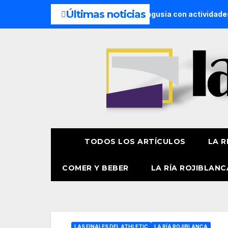
Últimas noticias
, protagonistas en Aste Nagusia con actividades especiales y
TODOS LOS ARTÍCULOS
LA R
COMER Y BEBER
LA RÍA ROJIBLANC
LAS FINALES DEL ATHLETIC
LA RÍA ROJIBLANCA