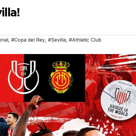
lla!
inal
,
#Copa del Rey
,
#Sevilla
,
#Athletic Club