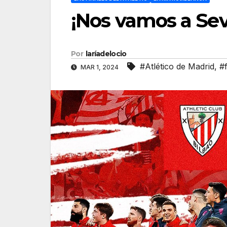
¡Nos vamos a Sevi
Por
laríadelocio
#Atlético de Madrid
,
#f
MAR 1, 2024