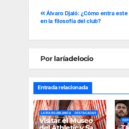
Álvaro Djaló: ¿Cómo entra este 
en la filosofía del club?
Por
laríadelocio
Entrada relacionada
LA RÍA ROJIBLANCA
DESTACADAS
Visitar el Museo
DEP
del Athletic y San
Ta