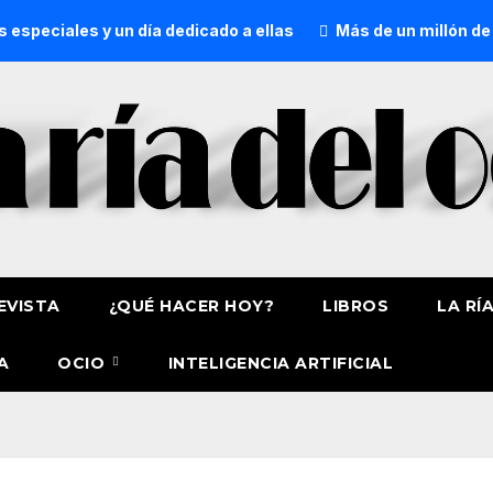
 un día dedicado a ellas
Más de un millón de personas eli
EVISTA
¿QUÉ HACER HOY?
LIBROS
LA RÍ
A
OCIO
INTELIGENCIA ARTIFICIAL