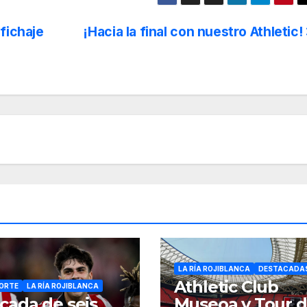
fichaje
¡Hacia la final con nuestro Athletic!
LA RÍA ROJIBLANCA
DESTACADA
Athletic Club
ORTE
LA RÍA ROJIBLANCA
cada de seis
Museoa y Tour 