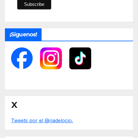
¡Síguenos!
X
Tweets por el @riadelocio.