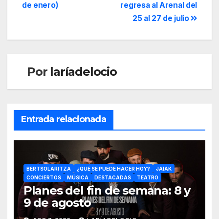
de enero)
regresa al Arenal del
25 al 27 de julio
Por
laríadelocio
Entrada relacionada
BERTSOLARITZA
¿QUÉ SE PUEDE HACER HOY?
JAIAK
CONCIERTOS
MÚSICA
DESTACADAS
TEATRO
Planes del fin de semana: 8 y
9 de agosto