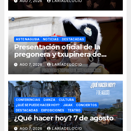
AGO 7, 2026
LARÍADELOCIO
ASTE NAGUSIA
NOTICIAS
DESTACADAS
Presentación oficial de la
pregonera y txupinera de
Aste Nagusia 2026
AGO 7, 2026
LARÍADELOCIO
CONFERENCIAS
DANZA
CULTURA
¿QUÉ SE PUEDE HACER HOY?
JAIAK
CONCIERTOS
DESTACADAS
EXPOSICIONES
TEATRO
¿Qué hacer hoy? 7 de agosto
AGO 7, 2026
LARÍADELOCIO