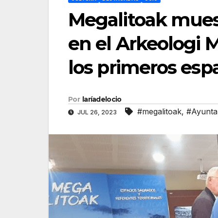
Megalitoak muest
en el Arkeologi 
los primeros esp
Por
laríadelocio
#megalitoak
,
#Ayunta
JUL 26, 2023