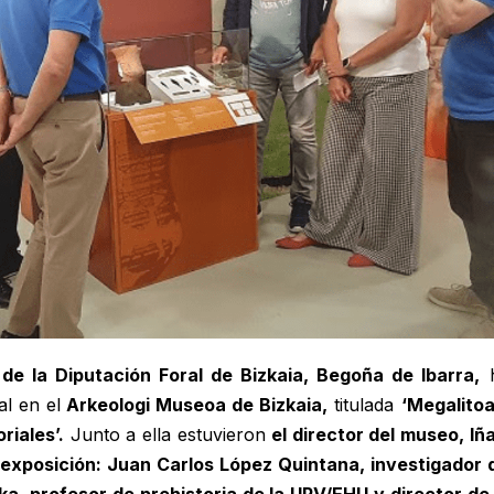
 de la Diputación Foral de Bizkaia, Begoña de Ibarra,
l en el
Arkeologi Museoa de Bizkaia,
titulada
‘Megalitoa
riales’.
Junto a ella estuvieron
el director del museo, Iña
 exposición: Juan Carlos López Quintana, investigador 
ka, profesor de prehistoria de la UPV/EHU y director de 