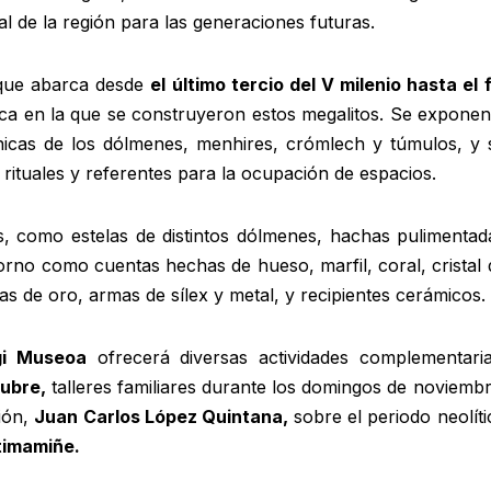
ral de la región para las generaciones futuras.
 que abarca desde
el último tercio del V milenio hasta el f
a en la que se construyeron estos megalitos. Se exponen
tónicas de los dólmenes, menhires, crómlech y túmulos, y 
rituales y referentes para la ocupación de espacios.
s, como estelas de distintos dólmenes, hachas pulimentad
orno como cuentas hechas de hueso, marfil, coral, cristal 
as de oro, armas de sílex y metal, y recipientes cerámicos.
gi Museoa
ofrecerá diversas actividades complementaria
tubre,
talleres familiares durante los domingos de noviembr
ción,
Juan Carlos López Quintana,
sobre el periodo neolíti
timamiñe.