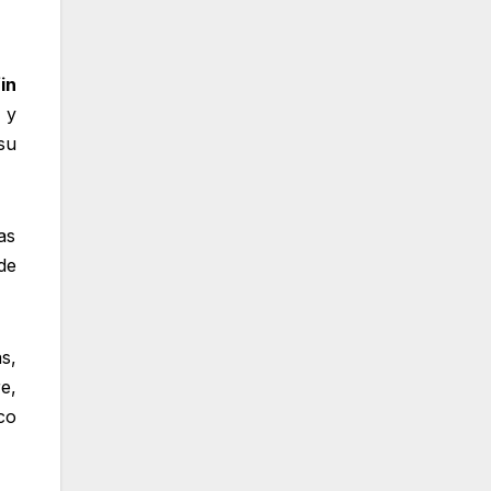
in
 y
su
as
de
s,
e,
co