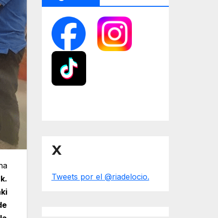
X
ha
Tweets por el @riadelocio.
k.
ki
de
la