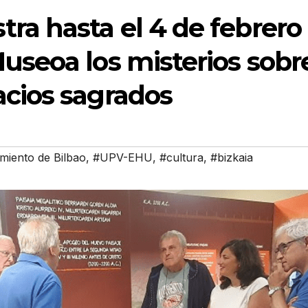
ra hasta el 4 de febrero
Museoa los misterios sobr
acios sagrados
miento de Bilbao
,
#UPV-EHU
,
#cultura
,
#bizkaia