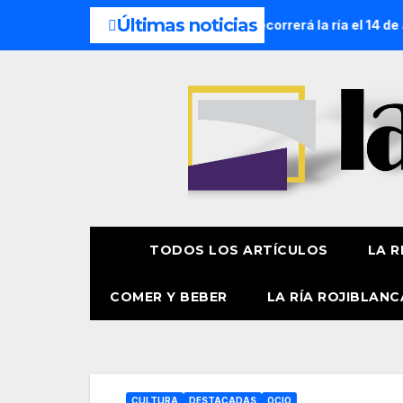
Últimas noticias
tica de la Amatxu de Begoña recorrerá la ría el 14 de agosto 
TODOS LOS ARTÍCULOS
LA R
COMER Y BEBER
LA RÍA ROJIBLANC
CULTURA
DESTACADAS
OCIO