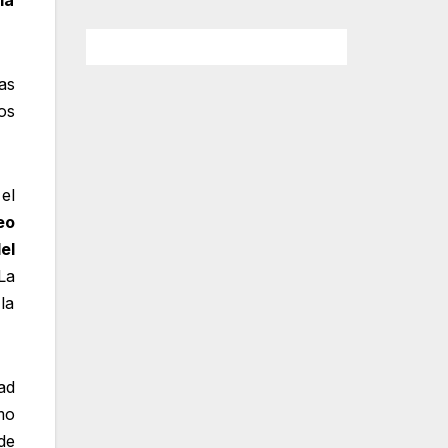
as
os
el
eo
el
La
la
ad
mo
de