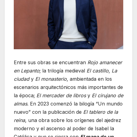
Entre sus obras se encuentran
Rojo amanecer
en Lepanto
; la trilogía medieval
El castillo
,
La
ciudad
y
El monasterio
, ambientada en los
escenarios arquitectónicos más importantes de
la época;
El mercader de libros
y
El cirujano de
almas
. En 2023 comenzó la bilogía “Un mundo
nuevo” con la publicación de
El tablero de la
reina
, una obra sobre los orígenes del ajedrez
moderno y el ascenso al poder de Isabel la
Católica y que se cierra con
El mapa de un