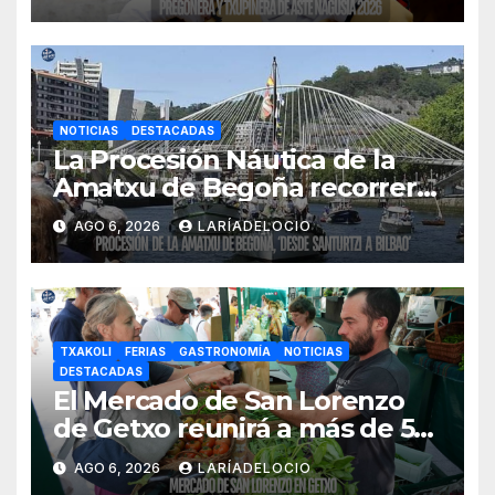
NOTICIAS
DESTACADAS
La Procesión Náutica de la
Amatxu de Begoña recorrerá
la ría el 14 de agosto con siete
AGO 6, 2026
LARÍADELOCIO
embarcaciones
TXAKOLI
FERIAS
GASTRONOMÍA
NOTICIAS
DESTACADAS
El Mercado de San Lorenzo
de Getxo reunirá a más de 50
productores del País Vasco
AGO 6, 2026
LARÍADELOCIO