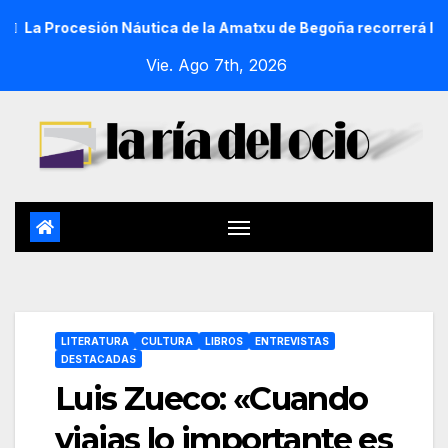
n Náutica de la Amatxu de Begoña recorrerá la ría el 14 de ag
Vie. Ago 7th, 2026
LITERATURA
CULTURA
LIBROS
ENTREVISTAS
DESTACADAS
Luis Zueco: «Cuando
viajas lo importante es