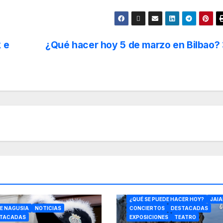
 e
¿Qué hacer hoy 5 de marzo en Bilbao?
CONFERENCIAS
DANZA
CULTU
¿QUÉ SE PUEDE HACER HOY?
JAIA
E NAGUSIA
NOTICIAS
CONCIERTOS
DESTACADAS
TACADAS
EXPOSICIONES
TEATRO