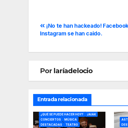
¡No te han hackeado! Facebook
Instagram se han caido.
Por
laríadelocio
Entrada relacionada
BERTSOLARITZA
¿QUÉ SE PUEDE HACER HOY?
JAIAK
CONCIERTOS
MÚSICA
AST
DESTACADAS
TEATRO
DES