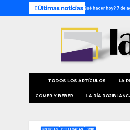
Últimas noticias
mana: 8 y 9 de agosto
¿Qué hacer hoy? 7 de agosto
Pr
TODOS LOS ARTÍCULOS
LA R
COMER Y BEBER
LA RÍA ROJIBLANC
NOTICIAS
DESTACADAS
OCIO