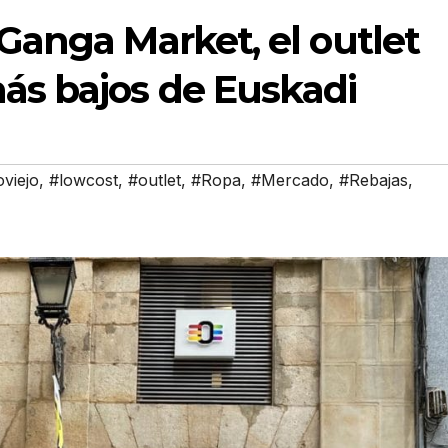
 Ganga Market, el outlet
más bajos de Euskadi
viejo
,
#lowcost
,
#outlet
,
#Ropa
,
#Mercado
,
#Rebajas
,