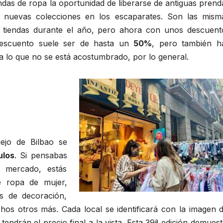
endas de ropa la oportunidad de liberarse de antiguas prend
ir nuevas colecciones en los escaparates. Son las mism
 tiendas durante el año, pero ahora con unos descuent
 descuento suele ser de hasta un
50%
, pero también h
 a lo que no se está acostumbrado, por lo general.
iejo de Bilbao se
ulos
. Si pensabas
 mercado, estás
e ropa de mujer,
s de decoración,
hos otros más. Cada local se identificará con la imagen d
endrán el precio final a la vista. Esta 39ª edición demuest