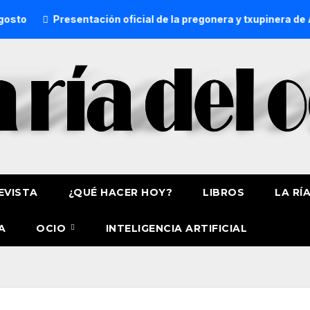
esentación oficial de la pregonera y txupinera de Aste Nagusi
EVISTA
¿QUÉ HACER HOY?
LIBROS
LA RÍ
A
OCIO
INTELIGENCIA ARTIFICIAL