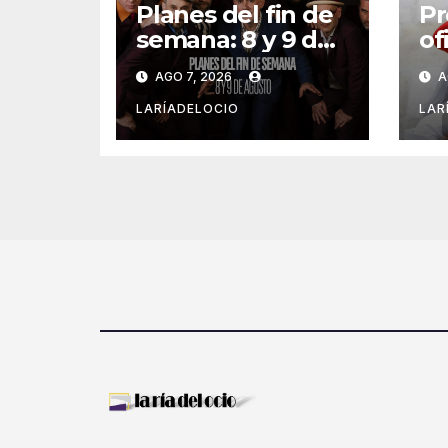
Planes del fin de
Pr
semana: 8 y 9 de
of
agosto
pr
AGO 7, 2026
A
tx
Na
LARÍADELOCIO
LAR