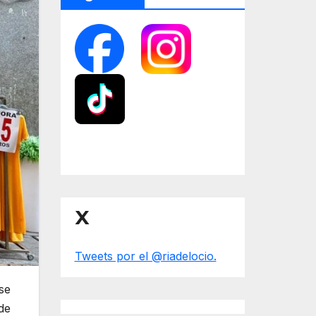
X
Tweets por el @riadelocio.
se
de