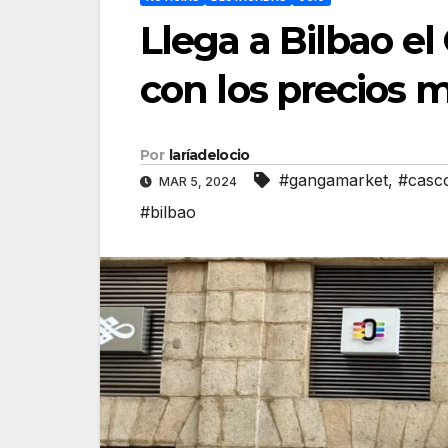
Llega a Bilbao el
con los precios 
Por
laríadelocio
#gangamarket
,
#casco
MAR 5, 2024
#bilbao