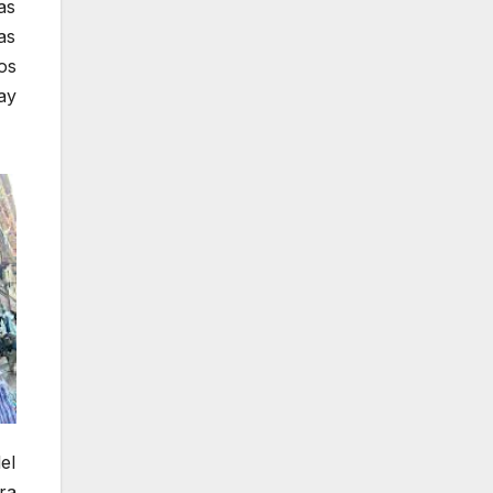
as
as
os
ay
el
ra