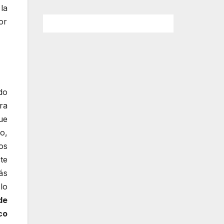
la
or
do
ra
ue
o,
os
te
ás
lo
de
co