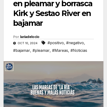
en pleamar y borrasca
Kirk y Sestao River en
bajamar
Por
laríadelocio
#positivo
,
#negativo
,
OCT 10, 2024
#bajamar
,
#pleamar
,
#Mareas
,
#Noticias