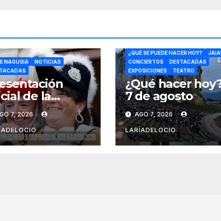
CONFERENCIAS
DANZA
CULTU
¿QUÉ SE PUEDE HACER HOY?
JAIA
E NAGUSIA
NOTICIAS
CONCIERTOS
DESTACADAS
TACADAS
EXPOSICIONES
TEATRO
esentación
¿Qué hacer hoy
icial de la
7 de agosto
egonera y
GO 7, 2026
AGO 7, 2026
upinera de Aste
gusia 2026
ÍADELOCIO
LARÍADELOCIO