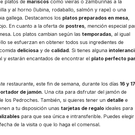
re platos de
mariscos
como vieiras o zamburiñas a la
illa y al horno (lubina, rodaballo, salmón y rape) o una
bia gallega. Destacamos los
platos preparados en mesa
,
rojo. En cuanto a la oferta de
postres
, mención especial pa
 mesa. Los platos cambian según las
temporadas
, al igual
llo se esfuerzan en obtener todos sus ingredientes de
 comida
deliciosa
y de
calidad
. Si tienes alguna
intoleranc
nal y estarán encantados de encontrar el
plato perfecto pa
te restaurante, este fin de semana, durante los días
16 y 1
ortador de jamón
. Una cita para disfrutar del jamón de
de los Pedroches. También, si quieres tener un
detalle
e
ienen a tu disposición unas
tarjetas de regalo
ideales para
lizables
para que sea única e intransferible. Puedes elegir
fecha de la visita o que lo haga el comensal.