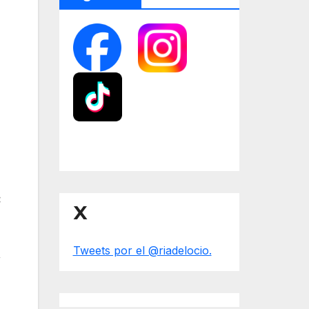
:
X
Tweets por el @riadelocio.
,