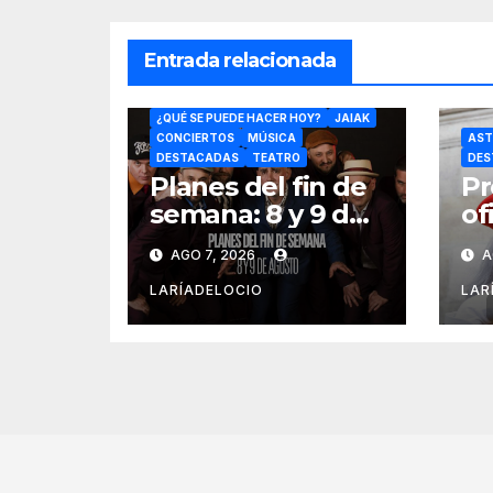
Entrada relacionada
BERTSOLARITZA
¿QUÉ SE PUEDE HACER HOY?
JAIAK
CONCIERTOS
MÚSICA
AST
DESTACADAS
TEATRO
DES
Planes del fin de
Pr
semana: 8 y 9 de
of
agosto
pr
AGO 7, 2026
A
tx
Na
LARÍADELOCIO
LAR