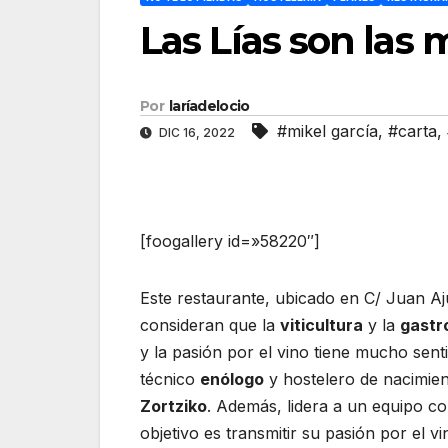
Las Lías son las 
Por
laríadelocio
#mikel garcía
,
#carta
,
DIC 16, 2022
[foogallery id=»58220″]
Este restaurante, ubicado en C/ Juan Aj
consideran que la
viticultura
y la
gastr
y la pasión por el vino tiene mucho sent
técnico
enólogo
y hostelero de nacimie
Zortziko
. Además, lidera a un equipo c
objetivo es transmitir su pasión por el v