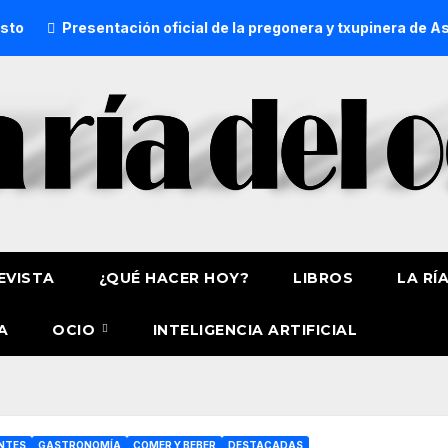
Presentación oficial de la pregonera y txupinera de Aste Na
EVISTA
¿QUÉ HACER HOY?
LIBROS
LA RÍ
A
OCIO
INTELIGENCIA ARTIFICIAL
NTES
GASTRONOMÍA
COMER Y BEBER
DESTACADAS