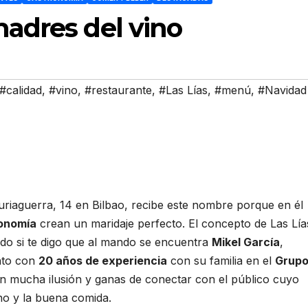
madres del vino
#calidad
,
#vino
,
#restaurante
,
#Las Lías
,
#menú
,
#Navidad
uriaguerra, 14 en Bilbao, recibe este nombre porque en él
onomía
crean un maridaje perfecto. El concepto de Las Lía
ido si te digo que al mando se encuentra
Mikel García
,
nto con
20 años de experiencia
con su familia en el
Grup
on mucha ilusión y ganas de conectar con el público cuyo
ino y la buena comida.