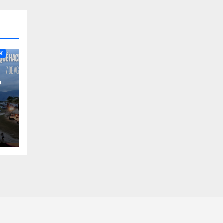
RA
K
?